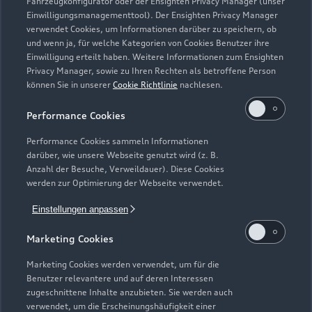
Fahrzeugkonfigurator oder der Ensighten Privacy Manager (unser
Modelle
Einwilligungsmanagementtool). Der Ensighten Privacy Manager
verwendet Cookies, um Informationen darüber zu speichern, ob
und wenn ja, für welche Kategorien von Cookies Benutzer ihre
Kaufen & leasen
Alle Modelle
Einwilligung erteilt haben. Weitere Informationen zum Ensighten
Privacy Manager, sowie zu Ihren Rechten als betroffene Person
Modelle vergleichen
können Sie in unserer
Cookie Richtlinie
nachlesen.
Service & Zubehör
Neuwagensuche
Elektromodelle
Performance Cookies
Gebrauchtwagensuche
Support
Saisonale Angebote
Plug-in-Hybride
Performance Cookies sammeln Informationen
Gebrauchtwagen
darüber, wie unsere Webseite genutzt wird (z. B.
Audi Services
Über Audi
Anzahl der Besuche, Verweildauer). Diese Cookies
Kundenservice
Finanzierung
werden zur Optimierung der Webseite verwendet.
Garantie
Händlersuche
Aktionen & Angebote
Einstellungen anpassen
Unternehmen
Audi digital services
Audi Code
Geschäftskunden
Marketing Cookies
Karriere
myAudi
Häufige Fragen (FAQ)
Marketing Cookies werden verwendet, um für die
Investor Relations
Benutzer relevantere und auf deren Interessen
© 2026 AUDI AG. Alle Rechte vorbehalten
Audi Online Beratung
zugeschnittene Inhalte anzubieten. Sie werden auch
Presse & Media Center
verwendet, um die Erscheinungshäufigkeit einer
Impressum
Rechtliches
Hinweisgebersystem